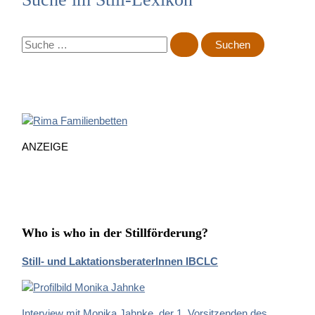
S
u
c
h
e
n
n
ANZEIGE
a
c
h
:
Who is who in der Stillförderung?
Still- und LaktationsberaterInnen IBCLC
Interview mit Monika Jahnke, der 1. Vorsitzenden des