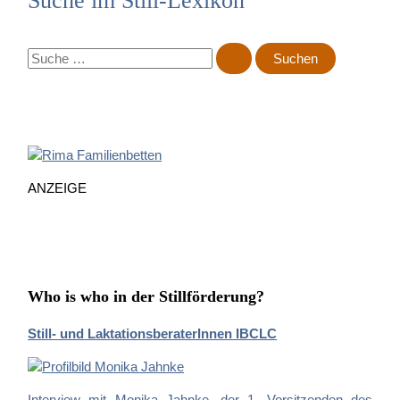
Suche im Still-Lexikon
S
u
c
h
e
n
n
ANZEIGE
a
c
h
:
Who is who in der Stillförderung?
Still- und LaktationsberaterInnen IBCLC
Interview mit Monika Jahnke, der 1. Vorsitzenden des