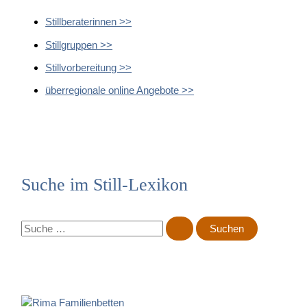
Stillberaterinnen >>
Stillgruppen >>
Stillvorbereitung >>
überregionale online Angebote >>
Suche im Still-Lexikon
S
u
c
h
e
n