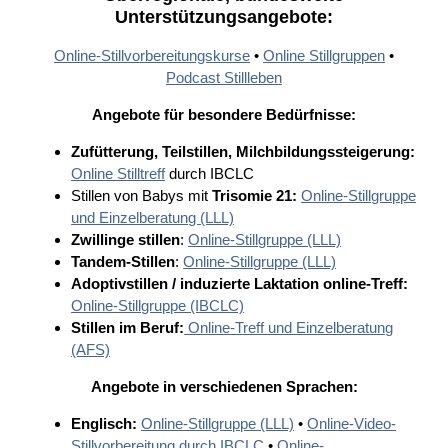
Unterstützungsangebote:
Online-Stillvorbereitungskurse
•
Online Stillgruppen
•
Podcast Stillleben
Angebote für besondere Bedürfnisse:
Zufütterung, Teilstillen, Milchbildungssteigerung:
Online Stilltreff
durch IBCLC
Stillen von Babys mit
Trisomie 21:
Online-Stillgruppe
und Einzelberatung (LLL)
Zwillinge stillen
:
Online-Stillgruppe (LLL)
Tandem-Stillen
:
Online-Stillgruppe (LLL)
Adoptivstillen / induzierte Laktation online-Treff:
Online-Stillgruppe (IBCLC)
Stillen im Beruf:
Online-Treff und Einzelberatung
(AFS)
Angebote in verschiedenen Sprachen:
Englisch:
Online-Stillgruppe (LLL)
•
Online-Video-
Stillvorbereitung durch IBCLC
•
Online-