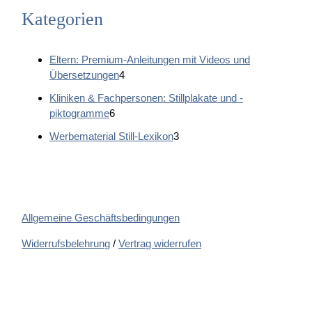
Kategorien
Eltern: Premium-Anleitungen mit Videos und
4
Übersetzungen
4
P
Kliniken & Fachpersonen: Stillplakate und -
r
6
piktogramme
6
o
P
d
3
Werbematerial Still-Lexikon
3
r
u
P
o
k
r
d
t
o
u
e
d
k
u
Allgemeine Geschäftsbedingungen
t
k
e
t
Widerrufsbelehrung
/
Vertrag widerrufen
e