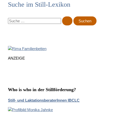
Suche im Still-Lexikon
S
u
c
h
e
n
n
ANZEIGE
a
c
h
:
Who is who in der Stillförderung?
Still- und LaktationsberaterInnen IBCLC