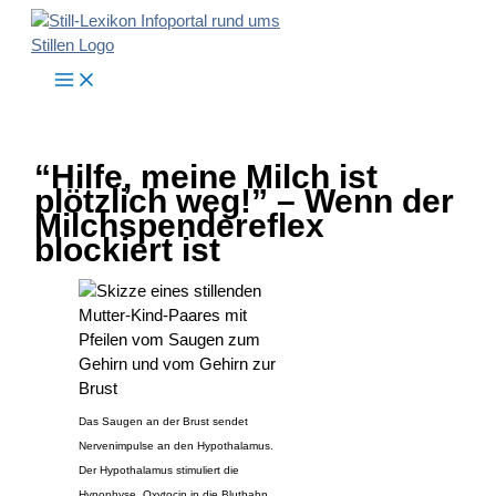
Zum
Inhalt
springen
“Hilfe, meine Milch ist
plötzlich weg!” – Wenn der
Milchspendereflex
blockiert ist
Das Saugen an der Brust sendet
Nervenimpulse an den Hypothalamus.
Der Hypothalamus stimuliert die
Hypophyse, Oxytocin in die Blutbahn