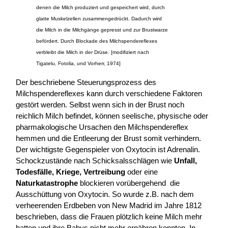
denen die Milch produziert und gespeichert wird, durch
glatte Muskelzellen zusammengedrückt. Dadurch wird
die Milch in die Milchgänge gepresst und zur Brustwarze
befördert. Durch Blockade des Milchspendereflexes
verbleibt die Milch in der Drüse. [modifiziert nach
Tigatelu, Fotolia, und Vorherr, 1974]
Der beschriebene Steuerungsprozess des
Milchspendereflexes kann durch verschiedene Faktoren
gestört werden. Selbst wenn sich in der Brust noch
reichlich Milch befindet, können seelische, physische oder
pharmakologische Ursachen den Milchspendereflex
hemmen und die Entleerung der Brust somit verhindern.
Der wichtigste Gegenspieler von Oxytocin ist Adrenalin.
Schockzustände nach Schicksalsschlägen wie
Unfall,
Todesfälle, Kriege, Vertreibung
oder eine
Naturkatastrophe
blockieren vorübergehend die
Ausschüttung von Oxytocin. So wurde z.B. nach dem
verheerenden Erdbeben von New Madrid im Jahre 1812
beschrieben, dass die Frauen plötzlich keine Milch mehr
hatten und ihre Babys nicht mehr ernähren konnten. In