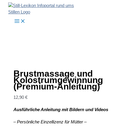
Zum
Inhalt
springen
Brustmassage und
Kolostrumgewinnung
(Premium-Anleitung)
12,90
€
Ausführliche Anleitung mit Bildern und Videos
– Persönliche Einzellizenz für Mütter –