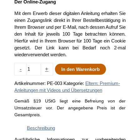
Der Online-Zugang
Mit dem Erwerb dieser digitalen Anleitung erhalten Sie
einen Zugangslink direkt in Ihrer Bestellbestätigung in
Ihrem Browser und per E-Mail, nach dessen Aufruf Sie
den Inhalt für jeweils 100 Tage betrachten können.
Hierfür wird in Ihrem Browser für 100 Tage ein Cookie
gesetzt. Der Link kann bei Bedarf noch 2-mal
wiederverwendet werden.
Brustmassage
-
+
In den Warenkorb
und
Kolostrumgewinnung
Artikelnummer:
PE-003
Kategorie:
Eltern: Premium-
(Premium-
Anleitungen mit Videos und Übersetzungen
Anleitung)
Menge
Gemäß §19 UStG liegt eine Befreiung von der
Umsatzsteuer vor. Der angegebene Preis ist der
Gesamtpreis.
Beschreibung
Ausführliche Informationen zur vorbereitenden