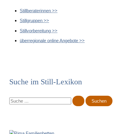
Stillberaterinnen >>
Stillgruppen >>
Stillvorbereitung >>
überregionale online Angebote >>
Suche im Still-Lexikon
S
u
c
h
e
n