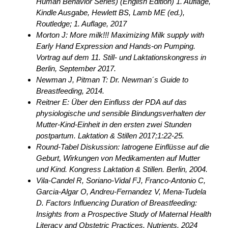
Human Behavior Series) (English Edition) 1. Auflage,
Kindle Ausgabe, Hewlett BS, Lamb ME (ed.),
Routledge; 1. Auflage, 2017
Morton J: More milk!!! Maximizing Milk supply with
Early Hand Expression and Hands-on Pumping.
Vortrag auf dem 11. Still- und Laktationskongress in
Berlin, September 2017.
Newman J, Pitman T: Dr. Newman´s Guide to
Breastfeeding, 2014.
Reitner E: Über den Einfluss der PDA auf das
physiologische und sensible Bindungsverhalten der
Mutter-Kind-Einheit in den ersten zwei Stunden
postpartum. Laktation & Stillen 2017;1:22-25.
Round-Tabel Diskussion: Iatrogene Einflüsse auf die
Geburt, Wirkungen von Medikamenten auf Mutter
und Kind. Kongress Laktation & Stillen. Berlin, 2004.
Vila-Candel R, Soriano-Vidal FJ, Franco-Antonio C,
Garcia-Algar O, Andreu-Fernandez V, Mena-Tudela
D. Factors Influencing Duration of Breastfeeding:
Insights from a Prospective Study of Maternal Health
Literacy and Obstetric Practices. Nutrients. 2024