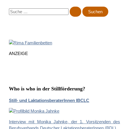
S
u
c
h
e
n
n
ANZEIGE
a
c
h
:
Who is who in der Stillförderung?
Still- und LaktationsberaterInnen IBCLC
Interview mit Monika Jahnke, der 1. Vorsitzenden des
Berufsverbands Deutscher LaktationsberaterInnen (BDL)