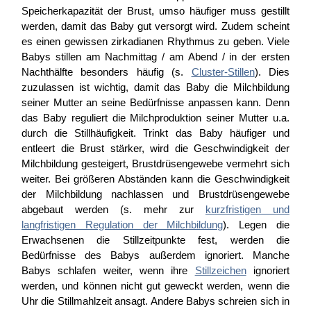
Speicherkapazität der Brust, umso häufiger muss gestillt
werden, damit das Baby gut versorgt wird. Zudem scheint
es einen gewissen zirkadianen Rhythmus zu geben. Viele
Babys stillen am Nachmittag / am Abend / in der ersten
Nachthälfte besonders häufig (s.
Cluster-Stillen
). Dies
zuzulassen ist wichtig, damit das Baby die Milchbildung
seiner Mutter an seine Bedürfnisse anpassen kann. Denn
das Baby reguliert die Milchproduktion seiner Mutter u.a.
durch die Stillhäufigkeit. Trinkt das Baby häufiger und
entleert die Brust stärker, wird die Geschwindigkeit der
Milchbildung gesteigert, Brustdrüsengewebe vermehrt sich
weiter. Bei größeren Abständen kann die Geschwindigkeit
der Milchbildung nachlassen und Brustdrüsengewebe
abgebaut werden (s. mehr zur
kurzfristigen und
langfristigen Regulation der Milchbildung
). Legen die
Erwachsenen die Stillzeitpunkte fest, werden die
Bedürfnisse des Babys außerdem ignoriert. Manche
Babys schlafen weiter, wenn ihre
Stillzeichen
ignoriert
werden, und können nicht gut geweckt werden, wenn die
Uhr die Stillmahlzeit ansagt. Andere Babys schreien sich in