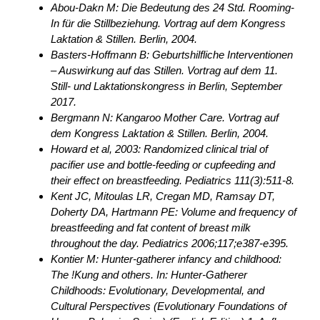
Abou-Dakn M: Die Bedeutung des 24 Std. Rooming-
In für die Stillbeziehung. Vortrag auf dem Kongress
Laktation & Stillen. Berlin, 2004.
Basters-Hoffmann B: Geburtshilfliche Interventionen
– Auswirkung auf das Stillen. Vortrag auf dem 11.
Still- und Laktationskongress in Berlin, September
2017.
Bergmann N: Kangaroo Mother Care. Vortrag auf
dem Kongress Laktation & Stillen. Berlin, 2004.
Howard et al, 2003: Randomized clinical trial of
pacifier use and bottle-feeding or cupfeeding and
their effect on breastfeeding. Pediatrics 111(3):511-8.
Kent JC, Mitoulas LR, Cregan MD, Ramsay DT,
Doherty DA, Hartmann PE: Volume and frequency of
breastfeeding and fat content of breast milk
throughout the day. Pediatrics 2006;117;e387-e395.
Kontier M: Hunter-gatherer infancy and childhood:
The !Kung and others. In: Hunter-Gatherer
Childhoods: Evolutionary, Developmental, and
Cultural Perspectives (Evolutionary Foundations of