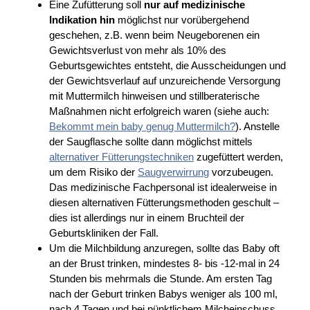
Eine Zufütterung soll
nur auf medizinische
Indikation hin
möglichst nur vorübergehend
geschehen, z.B. wenn beim Neugeborenen ein
Gewichtsverlust von mehr als 10% des
Geburtsgewichtes entsteht, die Ausscheidungen und
der Gewichtsverlauf auf unzureichende Versorgung
mit Muttermilch hinweisen und stillberaterische
Maßnahmen nicht erfolgreich waren (siehe auch:
Bekommt mein baby genug Muttermilch?
). Anstelle
der Saugflasche sollte dann möglichst mittels
alternativer Fütterungstechniken
zugefüttert werden,
um dem Risiko der
Saugverwirrung
vorzubeugen.
Das medizinische Fachpersonal ist idealerweise in
diesen alternativen Fütterungsmethoden geschult –
dies ist allerdings nur in einem Bruchteil der
Geburtskliniken der Fall.
Um die Milchbildung anzuregen, sollte das Baby oft
an der Brust trinken, mindestes 8- bis -12-mal in 24
Stunden bis mehrmals die Stunde. Am ersten Tag
nach der Geburt trinken Babys weniger als 100 ml,
nach 4 Tagen und bei pünktlichem Milcheinschuss