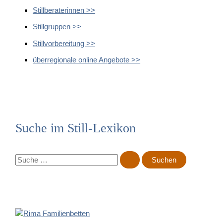
Stillberaterinnen >>
Stillgruppen >>
Stillvorbereitung >>
überregionale online Angebote >>
Suche im Still-Lexikon
S
u
c
h
e
n
n