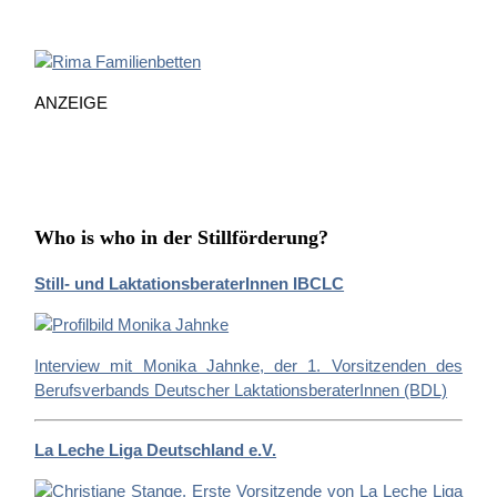
h
e
n
n
ANZEIGE
a
c
h
:
Who is who in der Stillförderung?
Still- und LaktationsberaterInnen IBCLC
Interview mit Monika Jahnke, der 1. Vorsitzenden des
Berufsverbands Deutscher LaktationsberaterInnen (BDL)
La Leche Liga Deutschland e.V.