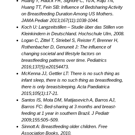
Huang Y, Hauck FR, Signore C, Yu A, Raju TN,
Huang TT, Fein SB: Influence of Bedsharing Activity
on Breastfeeding Duration Among US Mothers.
JAMA Pediatr 2013;167(11):1038-1044.
Koch U: Langzeitstillen – Studie über das Stillen von
Kleinkindern in Deutschland. Hochschule Ulm, 2008.
Logan C, Zittel T, Striebel S, Reister F, Brenner H,
Rothenbacher D, Genuneit J: The influence of
changing societal and lifestyle factors on
breastfeeding patterns over time. Pediatrics
2016;137(5):e20154473.
McKenna JJ, Gettler LT: There is no such thing as
infant sleep, there is no such thing as breastfeeding,
there is only breastsleeping. Acta Paediatrica
2015;105(1):17-21.
Santos IS, Mota DM, Matijasevich A, Barros AJ,
Barros FC: Bed-sharing at 3 months and breast-
feeding at 1 year in southern Brazil. J Pediatr
2009;155:505–509.
Sinnott A: Breastfeeding older children. Free
Association Books, 2010.