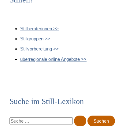
Stillberaterinnen >>
Stillgruppen >>
Stillvorbereitung >>
überregionale online Angebote >>
Suche im Still-Lexikon
S
u
c