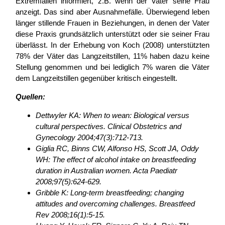
Extremfällen informiert, z.B. wenn der Vater seine Frau
anzeigt. Das sind aber Ausnahmefälle. Überwiegend leben
länger stillende Frauen in Beziehungen, in denen der Vater
diese Praxis grundsätzlich unterstützt oder sie seiner Frau
überlässt. In der Erhebung von Koch (2008) unterstützten
78% der Väter das Langzeitstillen, 11% haben dazu keine
Stellung genommen und bei lediglich 7% waren die Väter
dem Langzeitstillen gegenüber kritisch eingestellt.
Quellen:
Dettwyler KA: When to wean: Biological versus
cultural perspectives. Clinical Obstetrics and
Gynecology 2004;47(3):712-713.
Giglia RC, Binns CW, Alfonso HS, Scott JA, Oddy
WH: The effect of alcohol intake on breastfeeding
duration in Australian women. Acta Paediatr
2008;97(5):624-629.
Gribble K: Long-term breastfeeding; changing
attitudes and overcoming challenges. Breastfeed
Rev 2008;16(1):5-15.