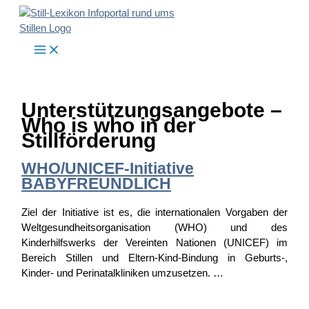
Zum
Inhalt
springen
Unterstützungsangebote –
Who is who in der
Stillförderung
WHO/UNICEF-Initiative
BABYFREUNDLICH
Ziel der Initiative ist es, die internationalen Vorgaben der
Weltgesundheitsorganisation (WHO) und des
Kinderhilfswerks der Vereinten Nationen (UNICEF) im
Bereich Stillen und Eltern-Kind-Bindung in Geburts-,
Kinder- und Perinatalkliniken umzusetzen. …