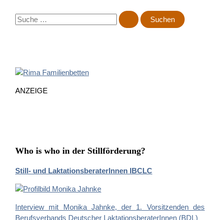
S
u
c
h
e
n
n
ANZEIGE
a
c
h
:
Who is who in der Stillförderung?
Still- und LaktationsberaterInnen IBCLC
Interview mit Monika Jahnke, der 1. Vorsitzenden des
Berufsverbands Deutscher LaktationsberaterInnen (BDL)