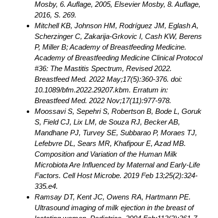
Mosby, 6. Auflage, 2005, Elsevier Mosby, 8. Auflage,
2016, S. 269.
Mitchell KB, Johnson HM, Rodríguez JM, Eglash A,
Scherzinger C, Zakarija-Grkovic I, Cash KW, Berens
P, Miller B; Academy of Breastfeeding Medicine.
Academy of Breastfeeding Medicine Clinical Protocol
#36: The Mastitis Spectrum, Revised 2022.
Breastfeed Med. 2022 May;17(5):360-376. doi:
10.1089/bfm.2022.29207.kbm. Erratum in:
Breastfeed Med. 2022 Nov;17(11):977-978.
Moossavi S, Sepehri S, Robertson B, Bode L, Goruk
S, Field CJ, Lix LM, de Souza RJ, Becker AB,
Mandhane PJ, Turvey SE, Subbarao P, Moraes TJ,
Lefebvre DL, Sears MR, Khafipour E, Azad MB.
Composition and Variation of the Human Milk
Microbiota Are Influenced by Maternal and Early-Life
Factors. Cell Host Microbe. 2019 Feb 13;25(2):324-
335.e4.
Ramsay DT, Kent JC, Owens RA, Hartmann PE.
Ultrasound imaging of milk ejection in the breast of