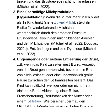
trinken und das Brustgewebe nicht richtig erfassen
(Mitchell et al., 2022).
Eine übermäßige Milchproduktion
(Hyperlaktation):
Wenn die Mutter mehr Milch bildet
als ihr Kind trinkt (siehe
Zu viel Milch
), steigt ihr
Risiko für wiederkehrende Milchstaus
wahrscheinlich durch den erhöhten Druck im
Brustgewebe, also in den milchbildenden Alveolen
und den Milchgängen (Mitchell et al., 2022; Douglas,
2022b), Entzündungen und eine Dysbiose (Mitchell
et al., 2022).
Ungenügende oder seltene Entleerung der Brust
,
z.B. wenn das Kind zu selten gestillt wird, vorzeitig
von der Brust genommen wird, bevor es die Brust
von allein loslässt, oder eine ungewöhnlich große
Pause zwischen den Stillmahlzeiten besteht. Das
Kind kann plötzlich weniger oder gar nicht mehr
trinken, z.B. bei Ablenkung, einer Reise,
Fremdbetreuung, Berufstätigkeit der Mutter oder
einem
Stillstreik
. Wie bei einer übermäßigen
Milchbildung könnte hierbei ein zu hoher Druck im