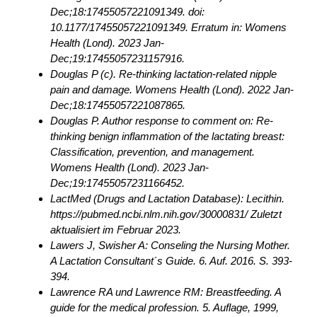
Dec;18:17455057221091349. doi:
10.1177/17455057221091349. Erratum in: Womens
Health (Lond). 2023 Jan-
Dec;19:17455057231157916.
Douglas P (c). Re-thinking lactation-related nipple
pain and damage. Womens Health (Lond). 2022 Jan-
Dec;18:17455057221087865.
Douglas P. Author response to comment on: Re-
thinking benign inflammation of the lactating breast:
Classification, prevention, and management.
Womens Health (Lond). 2023 Jan-
Dec;19:17455057231166452.
LactMed (Drugs and Lactation Database): Lecithin.
https://pubmed.ncbi.nlm.nih.gov/30000831/ Zuletzt
aktualisiert im Februar 2023.
Lawers J, Swisher A: Conseling the Nursing Mother.
A Lactation Consultant´s Guide. 6. Auf. 2016. S. 393-
394.
Lawrence RA und Lawrence RM: Breastfeeding. A
guide for the medical profession. 5. Auflage, 1999,