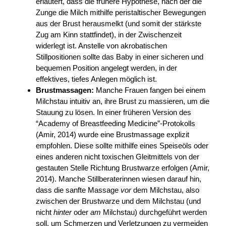
erläutert, dass die frühere Hypothese, nach der die
Zunge die Milch mithilfe peristaltischer Bewegungen
aus der Brust herausmelkt (und somit der stärkste
Zug am Kinn stattfindet), in der Zwischenzeit
widerlegt ist. Anstelle von akrobatischen
Stillpositionen sollte das Baby in einer sicheren und
bequemen Position angelegt werden, in der
effektives, tiefes Anlegen möglich ist.
Brustmassagen:
Manche Frauen fangen bei einem
Milchstau intuitiv an, ihre Brust zu massieren, um die
Stauung zu lösen. In einer früheren Version des
“Academy of Breastfeeding Medicine”-Protokolls
(Amir, 2014) wurde eine Brustmassage explizit
empfohlen. Diese sollte mithilfe eines Speiseöls oder
eines anderen nicht toxischen Gleitmittels von der
gestauten Stelle Richtung Brustwarze erfolgen (Amir,
2014). Manche Stillberaterinnen wiesen darauf hin,
dass die sanfte Massage
vor
dem Milchstau, also
zwischen der Brustwarze und dem Milchstau (und
nicht
hinter
oder
am
Milchstau) durchgeführt werden
soll, um Schmerzen und Verletzungen zu vermeiden