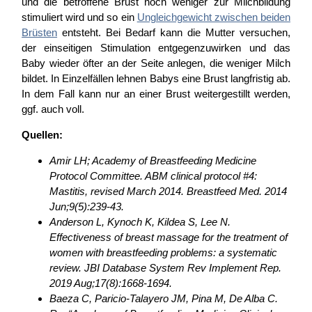
und die betroffene Brust noch weniger zur Milchbildung
stimuliert wird und so ein
Ungleichgewicht zwischen beiden
Brüsten
entsteht. Bei Bedarf kann die Mutter versuchen,
der einseitigen Stimulation entgegenzuwirken und das
Baby wieder öfter an der Seite anlegen, die weniger Milch
bildet. In Einzelfällen lehnen Babys eine Brust langfristig ab.
In dem Fall kann nur an einer Brust weitergestillt werden,
ggf. auch voll.
Quellen:
Amir LH; Academy of Breastfeeding Medicine
Protocol Committee. ABM clinical protocol #4:
Mastitis, revised March 2014. Breastfeed Med. 2014
Jun;9(5):239-43.
Anderson L, Kynoch K, Kildea S, Lee N.
Effectiveness of breast massage for the treatment of
women with breastfeeding problems: a systematic
review. JBI Database System Rev Implement Rep.
2019 Aug;17(8):1668-1694.
Baeza
C,
Paricio-
Talayero
JM,
Pina
M, De Alba C.