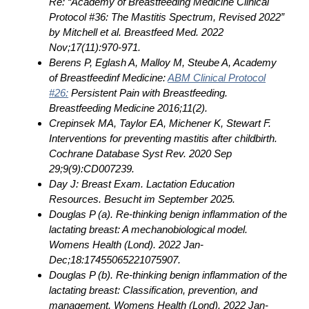
Re: “Academy of Breastfeeding Medicine Clinical
Protocol #36: The Mastitis Spectrum, Revised 2022”
by Mitchell et al.
Breastfeed
Med. 2022
Nov
;17
(11):970-971.
Berens P, Eglash A, Malloy M, Steube A, Academy
of Breastfeedinf Medicine:
ABM Clinical Protocol
#26:
Persistent Pain with Breastfeeding.
Breastfeeding Medicine 2016;11(2).
Crepinsek MA, Taylor EA, Michener K, Stewart F.
Interventions for preventing mastitis after childbirth.
Cochrane Database Syst Rev. 2020 Sep
29;9(9):CD007239.
Day J: Breast Exam. Lactation Education
Resources. Besucht im September 2025.
Douglas P (a). Re-thinking benign inflammation of the
lactating breast: A mechanobiological model.
Womens Health (Lond). 2022 Jan-
Dec;18:17455065221075907.
Douglas P (b). Re-thinking benign inflammation of the
lactating breast: Classification, prevention, and
management. Womens Health (Lond). 2022 Jan-