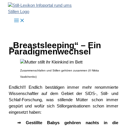
Zum
Inhalt
springen
„Breastsleeping“ – Ein
Paradigmenwechsel
Zusammenschlafen und Stillen gehören zusammen (© Nikita
Vasilchenko)
Endlich!!! Endlich bestätigen immer mehr renommierte
Wissenschaftler auf dem Gebiet der SIDS-, Still- und
Schlaf-Forschung, was stillende Mütter schon immer
gespürt und wofür sich Stillorganisationen schon immer
eingesetzt haben:
⇒ Gestillte Babys gehören nachts in die