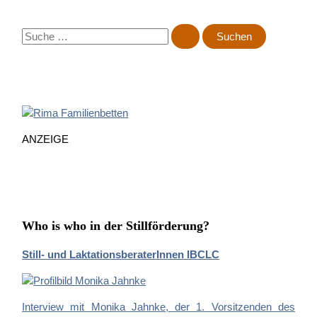
S
u
c
h
e
n
n
ANZEIGE
a
c
h
:
Who is who in der Stillförderung?
Still- und LaktationsberaterInnen IBCLC
Interview mit Monika Jahnke, der 1. Vorsitzenden des