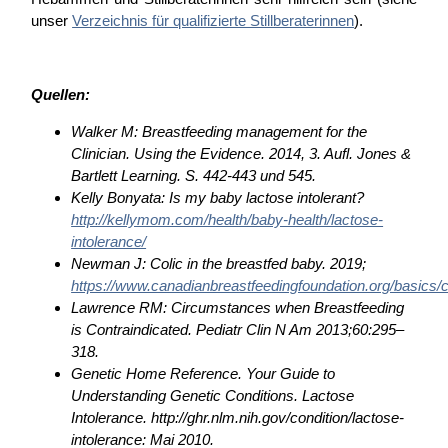
unser
Verzeichnis für qualifizierte Stillberaterinnen
).
Quellen:
Walker M: Breastfeeding management for the
Clinician. Using the Evidence. 2014, 3. Aufl. Jones &
Bartlett Learning. S. 442-443 und 545.
Kelly Bonyata: Is my baby lactose intolerant?
http://kellymom.com/health/baby-health/lactose-
intolerance/
Newman J: Colic in the breastfed baby. 2019;
https://www.canadianbreastfeedingfoundation.org/basics/c
Lawrence RM: Circumstances when Breastfeeding
is Contraindicated. Pediatr Clin N Am 2013;60:295–
318.
Genetic Home Reference. Your Guide to
Understanding Genetic Conditions. Lactose
Intolerance. http://ghr.nlm.nih.gov/condition/lactose-
intolerance: Mai 2010.