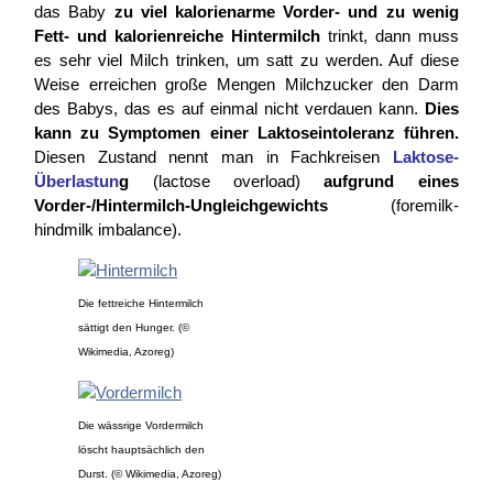
das Baby
zu viel kalorienarme Vorder- und zu wenig
Fett- und kalorienreiche Hintermilch
trinkt, dann muss
es sehr viel Milch trinken, um satt zu werden. Auf diese
Weise erreichen große Mengen Milchzucker den Darm
des Babys, das es auf einmal nicht verdauen kann.
Dies
kann zu Symptomen einer Laktoseintoleranz führen.
Diesen Zustand nennt man in Fachkreisen
Laktose-
Überlastun
g
(lactose overload)
aufgrund eines
Vorder-/Hintermilch-Ungleichgewichts
(foremilk-
hindmilk imbalance).
Die fettreiche Hintermilch
sättigt den Hunger. (©
Wikimedia, Azoreg)
Die wässrige Vordermilch
löscht hauptsächlich den
Durst. (© Wikimedia, Azoreg)