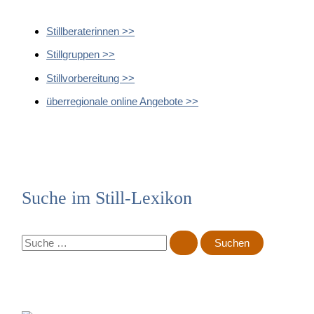
Stillberaterinnen >>
Stillgruppen >>
Stillvorbereitung >>
überregionale online Angebote >>
Suche im Still-Lexikon
S
u
c
h
e