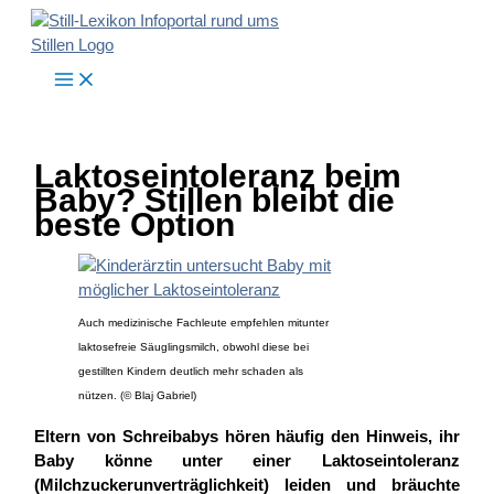
Zum
Inhalt
springen
Laktoseintoleranz beim
Baby? Stillen bleibt die
beste Option
Auch medizinische Fachleute empfehlen mitunter
laktosefreie Säuglingsmilch, obwohl diese bei
gestillten Kindern deutlich mehr schaden als
nützen. (© Blaj Gabriel)
Eltern von Schreibabys hören häufig den Hinweis, ihr
Baby könne unter einer Laktoseintoleranz
(Milchzuckerunverträglichkeit) leiden und bräuchte