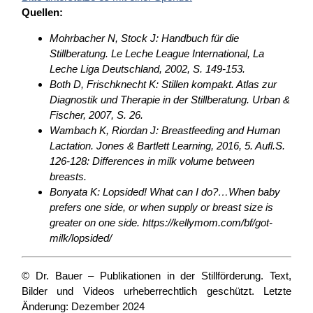
Quellen:
Mohrbacher N, Stock J: Handbuch für die
Stillberatung. Le Leche League International, La
Leche Liga Deutschland, 2002, S. 149-153.
Both D, Frischknecht K: Stillen kompakt. Atlas zur
Diagnostik und Therapie in der Stillberatung. Urban &
Fischer, 2007, S. 26.
Wambach K, Riordan J: Breastfeeding and Human
Lactation. Jones & Bartlett Learning, 2016, 5. Aufl.S.
126-128: Differences in milk volume between
breasts.
Bonyata K: Lopsided! What can I do?…When baby
prefers one side, or when supply or breast size is
greater on one side. https://kellymom.com/bf/got-
milk/lopsided/
© Dr. Bauer – Publikationen in der Stillförderung. Text,
Bilder und Videos urheberrechtlich geschützt. Letzte
Änderung: Dezember 2024