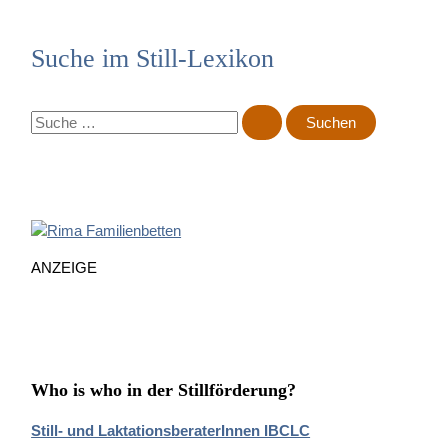
Suche im Still-Lexikon
S
u
c
h
e
n
n
ANZEIGE
a
c
h
:
Who is who in der Stillförderung?
Still- und LaktationsberaterInnen IBCLC