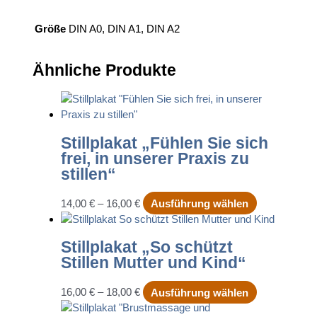
Größe
DIN A0, DIN A1, DIN A2
Ähnliche Produkte
Stillplakat „Fühlen Sie sich
frei, in unserer Praxis zu
stillen“
Dieses
14,00
€
–
16,00
€
Ausführung wählen
Produkt
weist
Stillplakat „So schützt
mehrere
Stillen Mutter und Kind“
Varianten
auf.
Dieses
16,00
€
–
18,00
€
Ausführung wählen
Die
Produkt
Optionen