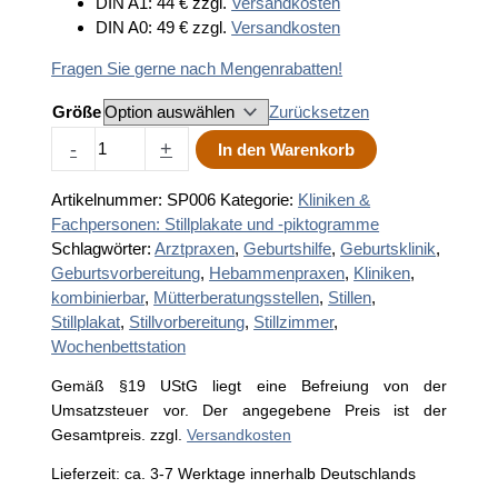
DIN A1: 44 € zzgl.
Versandkosten
DIN A0: 49 € zzgl.
Versandkosten
Fragen Sie gerne nach Mengenrabatten!
Größe
Zurücksetzen
Stillplakat
-
+
In den Warenkorb
"Der
Stillstart"
Artikelnummer:
SP006
Kategorie:
Kliniken &
Menge
Fachpersonen: Stillplakate und -piktogramme
Schlagwörter:
Arztpraxen
,
Geburtshilfe
,
Geburtsklinik
,
Geburtsvorbereitung
,
Hebammenpraxen
,
Kliniken
,
kombinierbar
,
Mütterberatungsstellen
,
Stillen
,
Stillplakat
,
Stillvorbereitung
,
Stillzimmer
,
Wochenbettstation
Gemäß §19 UStG liegt eine Befreiung von der
Umsatzsteuer vor. Der angegebene Preis ist der
Gesamtpreis.
zzgl.
Versandkosten
Lieferzeit:
ca. 3-7 Werktage innerhalb Deutschlands