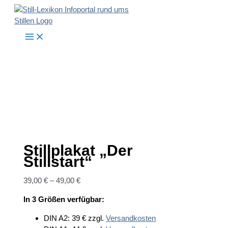
Zum
Inhalt
springen
Stillplakat „Der
Stillstart“
39,00
€
–
49,00
€
In 3 Größen verfügbar:
DIN A2: 39 € zzgl.
Versandkosten