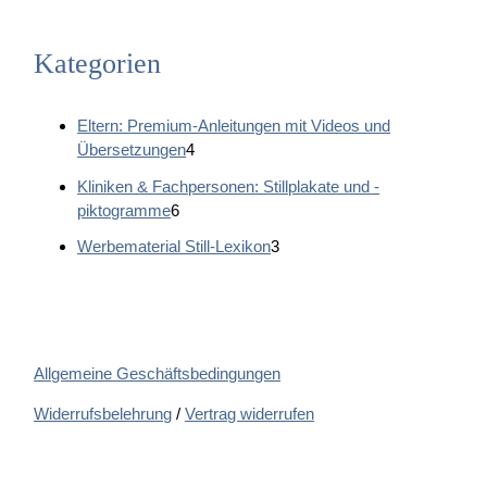
gewählt
werden
Kategorien
Eltern: Premium-Anleitungen mit Videos und
4
Übersetzungen
4
P
Kliniken & Fachpersonen: Stillplakate und -
r
6
piktogramme
6
o
P
d
3
Werbematerial Still-Lexikon
3
r
u
P
o
k
r
d
t
o
u
e
d
k
u
Allgemeine Geschäftsbedingungen
t
k
e
t
Widerrufsbelehrung
/
Vertrag widerrufen
e