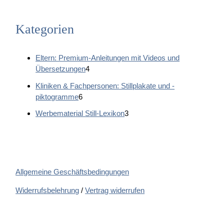
gewählt
werden
Kategorien
Eltern: Premium-Anleitungen mit Videos und
4
Übersetzungen
4
P
Kliniken & Fachpersonen: Stillplakate und -
r
6
piktogramme
6
o
P
d
3
Werbematerial Still-Lexikon
3
r
u
P
o
k
r
d
t
o
u
e
d
k
u
Allgemeine Geschäftsbedingungen
t
k
e
t
Widerrufsbelehrung
/
Vertrag widerrufen
e