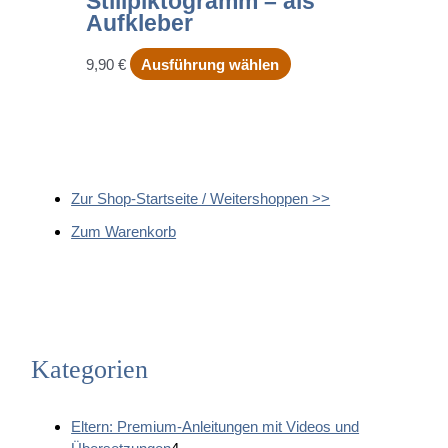
Stillpiktogramm – als
Aufkleber
Dieses
9,90
€
Ausführung wählen
Produkt
weist
mehrere
Varianten
auf.
Die
Zur Shop-Startseite / Weitershoppen >>
Optionen
Zum Warenkorb
können
auf
der
Produktseite
gewählt
werden
Kategorien
Eltern: Premium-Anleitungen mit Videos und
4