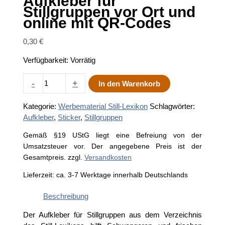
Aufkleber für
Stillgruppen vor Ort und
online mit QR-Codes
0,30
€
Verfügbarkeit:
Vorrätig
Aufkleber
-
+
In den Warenkorb
für
Stillgruppen
Kategorie:
Werbematerial Still-Lexikon
Schlagwörter:
vor
Aufkleber
,
Sticker
,
Stillgruppen
Ort
und
Gemäß §19 UStG liegt eine Befreiung von der
online
Umsatzsteuer vor. Der angegebene Preis ist der
mit
Gesamtpreis.
zzgl.
Versandkosten
QR-
Lieferzeit:
ca. 3-7 Werktage innerhalb Deutschlands
Codes
Menge
Beschreibung
Der Aufkleber für Stillgruppen aus dem Verzeichnis