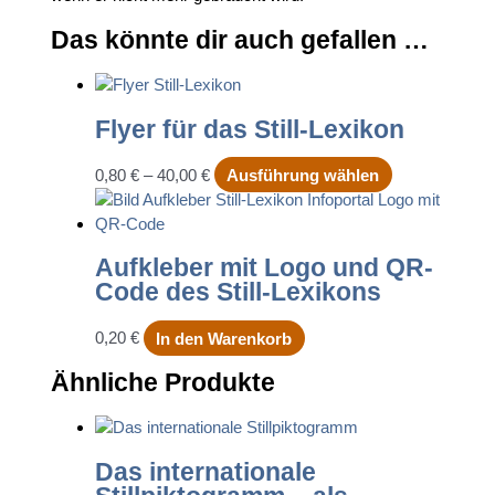
Das könnte dir auch gefallen …
Flyer für das Still-Lexikon
Dieses
0,80
€
–
40,00
€
Ausführung wählen
Produkt
weist
mehrere
Aufkleber mit Logo und QR-
Varianten
Code des Still-Lexikons
auf.
Die
0,20
€
In den Warenkorb
Optionen
können
Ähnliche Produkte
auf
der
Produktseite
gewählt
Das internationale
werden