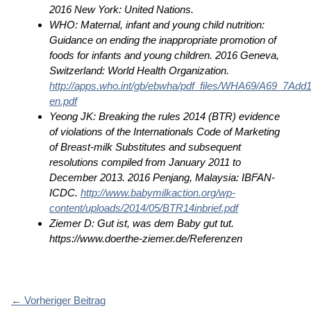
2016 New York: United Nations.
WHO: Maternal, infant and young child nutrition:
Guidance on ending the inappropriate promotion of
foods for infants and young children. 2016 Geneva,
Switzerland: World Health Organization.
http://apps.who.int/gb/ebwha/pdf_files/WHA69/A69_7Add1
en.pdf
Yeong JK: Breaking the rules 2014 (BTR) evidence
of violations of the Internationals Code of Marketing
of Breast-milk Substitutes and subsequent
resolutions compiled from January 2011 to
December 2013. 2016 Penjang, Malaysia: IBFAN-
ICDC.
http://www.babymilkaction.org/wp-
content/uploads/2014/05/BTR14inbrief.pdf
Ziemer D: Gut ist, was dem Baby gut tut.
https://www.doerthe-ziemer.de/Referenzen
←
Vorheriger Beitrag