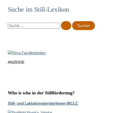
Suche im Still-Lexikon
S
u
c
h
e
n
n
ANZEIGE
a
c
h
:
Who is who in der Stillförderung?
Still- und LaktationsberaterInnen IBCLC